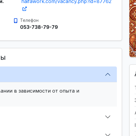
и.
haifawork.com/vacancy.php?id=87762
Телефон
053-738-79-79
сы
ании в зависимости от опыта и