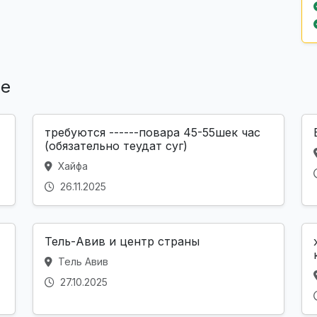
ле
требуются ------повара 45-55шек час
(обязательно теудат суг)
Хайфа
26.11.2025
Тель-Авив и центр страны
Тель Авив
27.10.2025