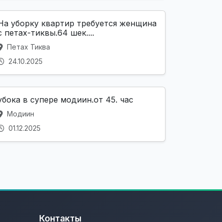
На уборку квартир требуется женщина
с петах-тиквы.64 шек....
Петах Тиква
24.10.2025
убока в супере модиин.от 45. час
Модиин
01.12.2025
Контакты