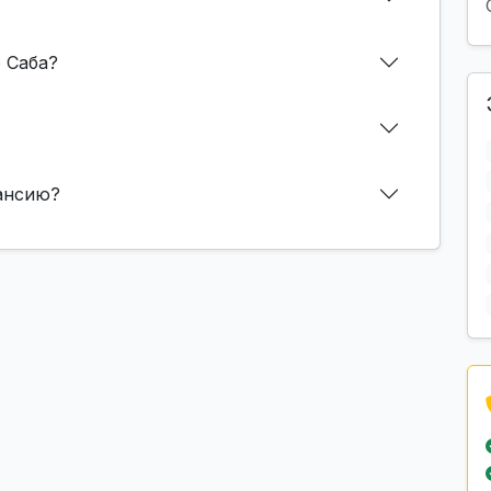
 Саба?
кансию?