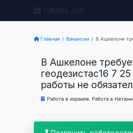
ISRAEL JOB
Главная
Вакансии
В Ашкелоне тре
В Ашкелоне требу
геодезистас16 7 25 
работы не обязате
Работа в израиле. Работа в Нетани
Позвонить работодат