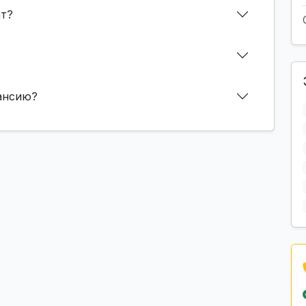
ат?
кансию?