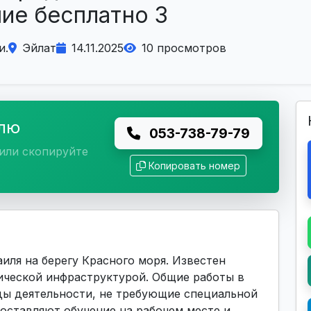
ние бесплатно З
и.
Эйлат
14.11.2025
10 просмотров
елю
053-738-79-79
или скопируйте
Копировать номер
иля на берегу Красного моря. Известен
ической инфраструктурой. Общие работы в
ы деятельности, не требующие специальной
оставляют обучение на рабочем месте и