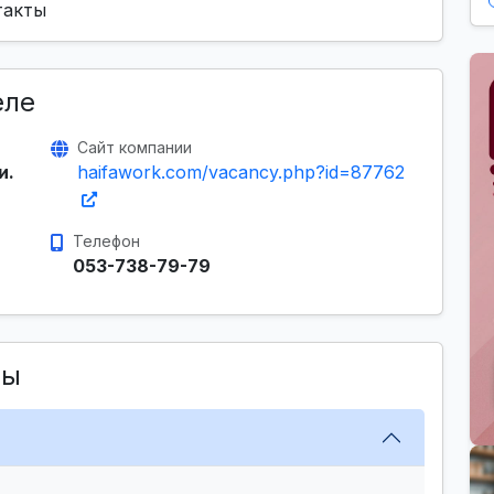
нтакты
еле
Сайт компании
и.
haifawork.com/vacancy.php?id=87762
Телефон
053-738-79-79
сы