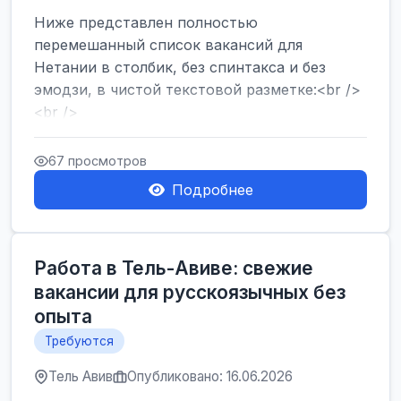
Ниже представлен полностью
перемешанный список вакансий для
Нетании в столбик, без спинтакса и без
эмодзи, в чистой текстовой разметке:<br />
<br />
Работа в Нетании на мебельном
производстве: требу...
67 просмотров
Подробнее
Работа в Тель-Авиве: свежие
вакансии для русскоязычных без
опыта
Требуются
Тель Авив
Опубликовано: 16.06.2026