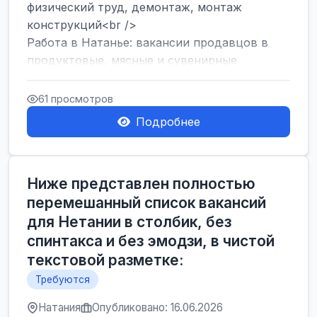
физический труд, демонтаж, монтаж
конструкций<br />
Работа в Натанье: вакансии продавцов в
продуктовые, мясные и сувенирные
лавки<br />
Разнорабочий на сборку м...
61 просмотров
Подробнее
Ниже представлен полностью
перемешанный список вакансий
для Нетании в столбик, без
спинтакса и без эмодзи, в чистой
текстовой разметке:
Требуются
Натания
Опубликовано: 16.06.2026