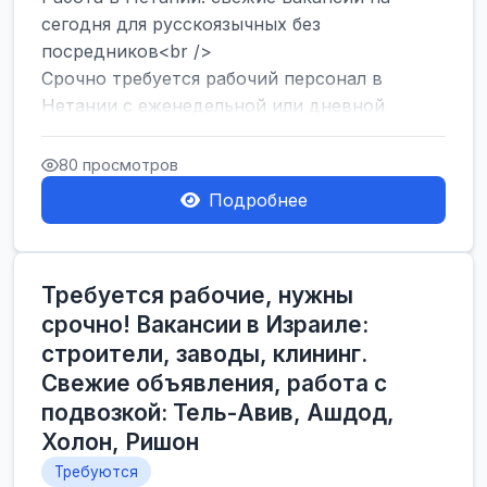
сегодня для русскоязычных без
посредников<br />
Срочно требуется рабочий персонал в
Нетании с еженедельной или дневной
оплатой<br />
Свежие вакансии в Нетании дл...
80 просмотров
Подробнее
Требуется рабочие, нужны
срочно! Вакансии в Израиле:
строители, заводы, клининг.
Свежие объявления, работа с
подвозкой: Тель-Авив, Ашдод,
Холон, Ришон
Требуются