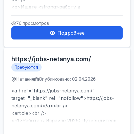
<p>Ищете <strong>работу в
Израиле</strong> без опыта и знания языка?
Хотите быстро начать зарабатывать и ...
76 просмотров
Подробнее
https://jobs-netanya.com/
Требуются
Натания
Опубликовано: 02.04.2026
<a href="https://jobs-netanya.com/"
target="_blank" rel="nofollow">https://jobs-
netanya.com/</a><br />
<article><br />
<h1>Работа в Израиле 2026: Путеводитель
по вакансиям в Центре страны и лега...