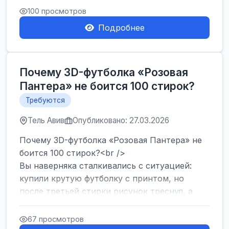
Израиля. Если...
100 просмотров
Подробнее
Почему 3D-футболка «Розовая
Пантера» не боится 100 стирок?
Требуются
Тель Авив
Опубликовано: 27.03.2026
Почему 3D-футболка «Розовая Пантера» не
боится 100 стирок?<br />
Вы наверняка сталкивались с ситуацией:
купили крутую футболку с принтом, но
после третьей стирки рисунок треснул, а
после десятой — пр...
67 просмотров