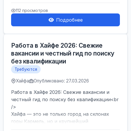
набор сотрудников на современный склад в
Герцлии. Мы предлагаем оф...
112 просмотров
Подробнее
Работа в Хайфе 2026: Свежие
вакансии и честный гид по поиску
без квалификации
Требуются
Хайфа
Опубликовано: 27.03.2026
Работа в Хайфе 2026: Свежие вакансии и
честный гид по поиску без квалификации<br
/>
Хайфа — это не только город на склонах
горы Кармель, но и крупнейший
промышленный и логистический хаб