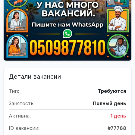
Детали вакансии
Тип:
Требуются
Занятость:
Полный день
Активна:
1 день
ID вакансии:
#77788