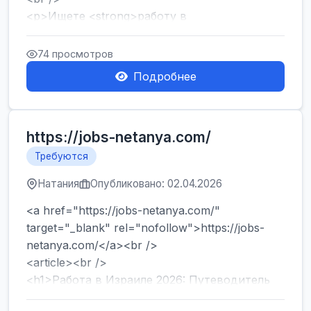
<p>Ищете <strong>работу в
Израиле</strong> без опыта и знания языка?
Хотите быстро начать зарабатывать и ...
74 просмотров
Подробнее
https://jobs-netanya.com/
Требуются
Натания
Опубликовано: 02.04.2026
<a href="https://jobs-netanya.com/"
target="_blank" rel="nofollow">https://jobs-
netanya.com/</a><br />
<article><br />
<h1>Работа в Израиле 2026: Путеводитель
по вакансиям в Центре страны и лега...