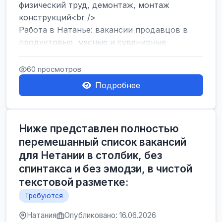
физический труд, демонтаж, монтаж
конструкций<br />
Работа в Натанье: вакансии продавцов в
продуктовые, мясные и сувенирные
лавки<br />
Разнорабочий на сборку м...
60 просмотров
Подробнее
Ниже представлен полностью
перемешанный список вакансий
для Нетании в столбик, без
спинтакса и без эмодзи, в чистой
текстовой разметке:
Требуются
Натания
Опубликовано: 16.06.2026