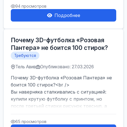
Израиля. Если...
94 просмотров
Подробнее
Почему 3D-футболка «Розовая
Пантера» не боится 100 стирок?
Требуются
Тель Авив
Опубликовано: 27.03.2026
Почему 3D-футболка «Розовая Пантера» не
боится 100 стирок?<br />
Вы наверняка сталкивались с ситуацией:
купили крутую футболку с принтом, но
после третьей стирки рисунок треснул, а
после десятой — пр...
65 просмотров