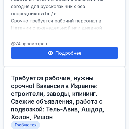
сегодня для русскоязычных без
посредников<br />
Срочно требуется рабочий персонал в
Нетании с еженедельной или дневной
оплатой<br />
Свежие вакансии в Нетании дл...
74 просмотров
Подробнее
Требуется рабочие, нужны
срочно! Вакансии в Израиле:
строители, заводы, клининг.
Свежие объявления, работа с
подвозкой: Тель-Авив, Ашдод,
Холон, Ришон
Требуются