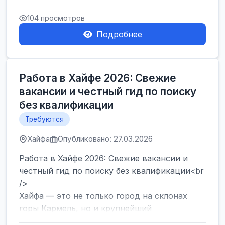
набор сотрудников на современный склад в
Герцлии. Мы предлагаем оф...
104 просмотров
Подробнее
Работа в Хайфе 2026: Свежие
вакансии и честный гид по поиску
без квалификации
Требуются
Хайфа
Опубликовано: 27.03.2026
Работа в Хайфе 2026: Свежие вакансии и
честный гид по поиску без квалификации<br
/>
Хайфа — это не только город на склонах
горы Кармель, но и крупнейший
промышленный и логистический хаб