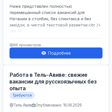
Ниже представлен полностью
перемешанный список вакансий для
Нетании в столбик, без спинтакса и без
эмодзи, в чистой текстовой разметке:<br />
<br />
Работа в Нетании на мебельном
производстве: требу...
66 просмотров
Подробнее
Работа в Тель-Авиве: свежие
вакансии для русскоязычных без
опыта
Требуются
Тель Авив
Опубликовано: 16.06.2026