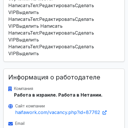
НаписатьТел:РедактироватьСделать
VIPВыделить
НаписатьТел:РедактироватьСделать
VIPВыделить Написать
НаписатьТел:РедактироватьСделать
VIPВыделить
НаписатьТел:РедактироватьСделать
VIPВыделить
Информация о работодателе
Компания
Работа в израиле. Работа в Нетании.
Сайт компании
haifawork.com/vacancy.php?id=87762
Email