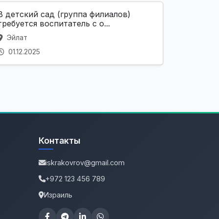
В детский сад (группа филиалов)
требуется воспитатель с о...
Эйлат
01.12.2025
Контакты
iskrakovrov@gmail.com
+972 123 456 789
Израиль