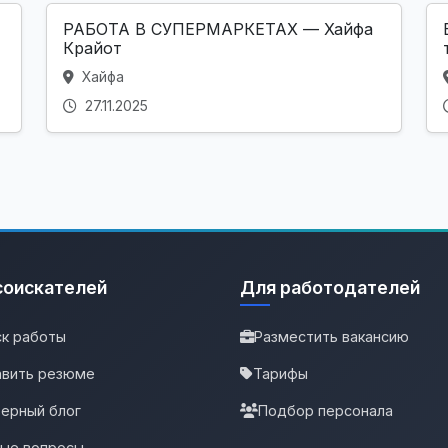
РАБОТА В СУПЕРМАРКЕТАХ — Хайфа
Крайот
Хайфа
27.11.2025
соискателей
Для работодателей
к работы
Разместить вакансию
вить резюме
Тарифы
ерный блог
Подбор персонала
тые вопросы