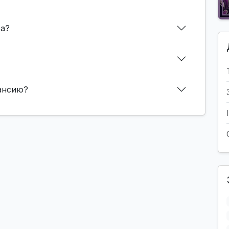
фа?
кансию?