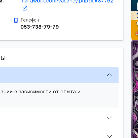
и.
haifawork.com/vacancy.php?id=87762
Телефон
053-738-79-79
сы
ании в зависимости от опыта и