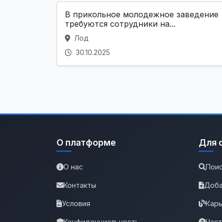
В прикольное молодежное заведение
требуются сотрудники на...
Лод
30.10.2025
О платформе
Для 
О нас
Поис
Контакты
Доба
Условия
Карь
Конфиденциальность
Час