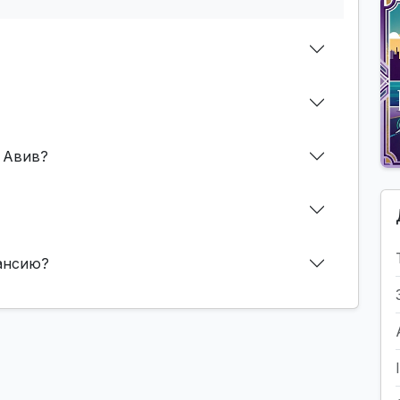
 Авив?
кансию?