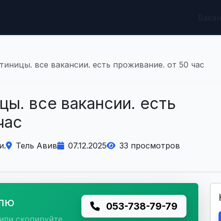
Вака
тиницы. все вакансии. есть проживание. от 50 час
цы. все вакансии. есть
час
и.
Тель Авив
07.12.2025
33 просмотров
елю
053-738-79-79
или скопируйте