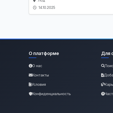
Лод
14.10.2025
О платформе
Для 
О нас
Поис
Контакты
Доба
Условия
Карь
Конфиденциальность
Час