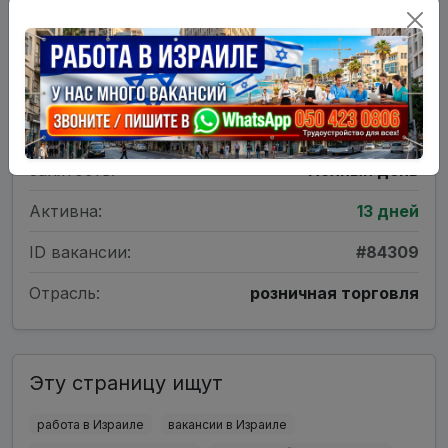
Детали вакансии
Тип:
Требуются
Занятость:
Полный день
Активна:
13 дней
ID вакансии:
#84309
Отрасль:
розничная торговля
Эту страницу ищут
работа в Израиле
вакансии в Израиле