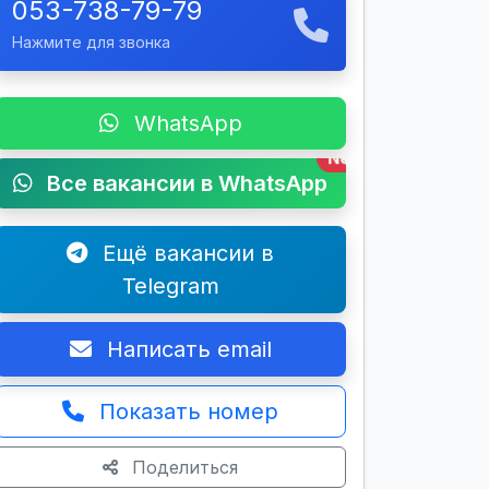
053-738-79-79
Нажмите для звонка
WhatsApp
New
Все вакансии в WhatsApp
Ещё вакансии в
Telegram
Написать email
Показать номер
Поделиться