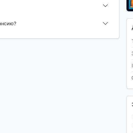
кансию?