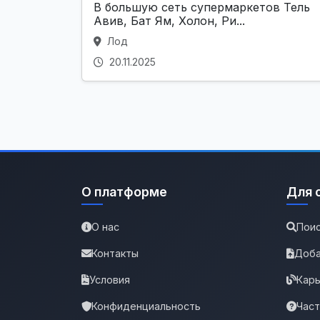
В большую сеть супермаркетов Тель
Авив, Бат Ям, Холон, Ри...
Лод
20.11.2025
О платформе
Для 
О нас
Поис
Контакты
Доба
Условия
Карь
Конфиденциальность
Час