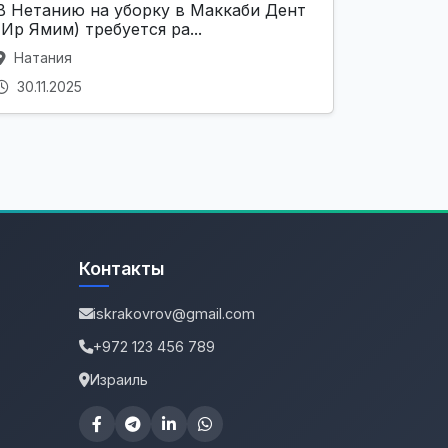
В Нетанию на уборку в Маккаби Дент
(Ир Ямим) требуется ра...
Натания
30.11.2025
Контакты
iskrakovrov@gmail.com
+972 123 456 789
Израиль