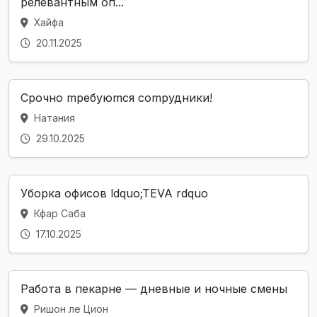
релевантным оп...
Хайфа
20.11.2025
Срочно mpебуюmся соmpудники!
Натания
29.10.2025
Уборка офисов ldquo;TEVA rdquo
Кфар Саба
17.10.2025
Работа в пекарне — дневные и ночные смены
Ришон ле Цион