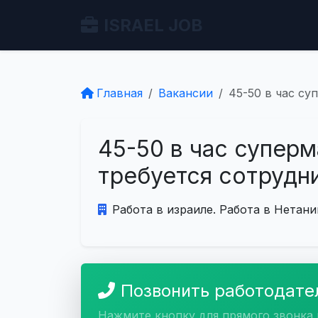
ISRAEL JOB
Главная
Вакансии
45-50 в час су
45-50 в час суперм
требуется сотрудн
Работа в израиле. Работа в Нетани
Позвонить работодат
Нажмите кнопку для прямого звонка 