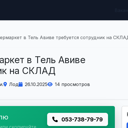
Вака
пермаркет в Тель Авиве требуется сотрудник на СКЛА
аркет в Тель Авиве
ик на СКЛАД
и.
Лод
26.10.2025
14 просмотров
елю
053-738-79-79
или скопируйте