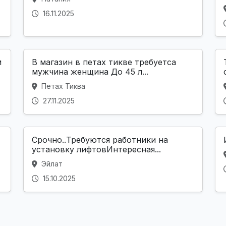
16.11.2025
м
В магазин в петах тикве требуетса
мужчина женщина До 45 л...
Петах Тиква
27.11.2025
Срочно..Требуются работники на
установку лифтовИнтересная...
Эйлат
15.10.2025