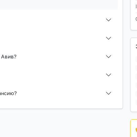
 Авив?
кансию?