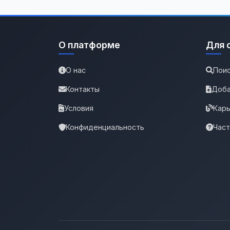
О платформе
Для 
О нас
Поис
Контакты
Доба
Условия
Карь
Конфиденциальность
Час