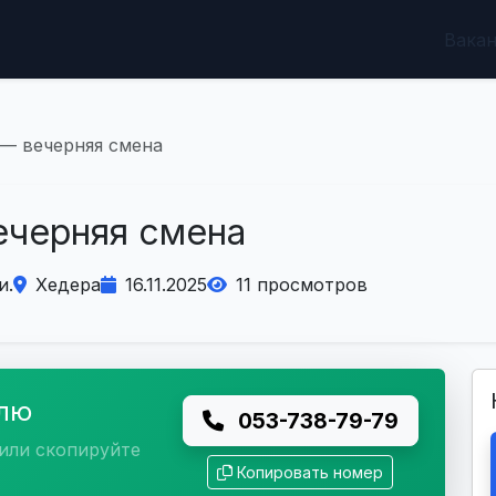
Вака
— вечерняя смена
ечерняя смена
и.
Хедера
16.11.2025
11 просмотров
елю
053-738-79-79
или скопируйте
Копировать номер