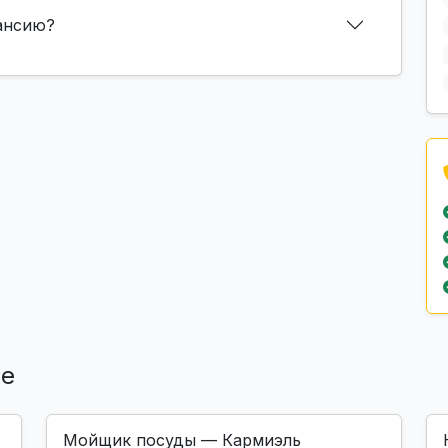
кансию?
ле
Мойщик посуды — Кармиэль