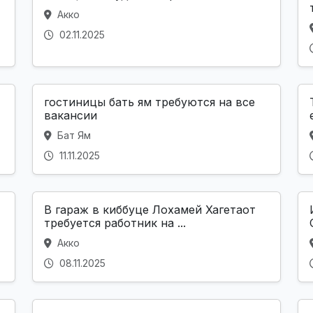
Акко
02.11.2025
гостиницы бать ям требуются на все
вакансии
Бат Ям
11.11.2025
В гараж в киббуце Лохамей Хагетаот
требуется работник на ...
Акко
08.11.2025