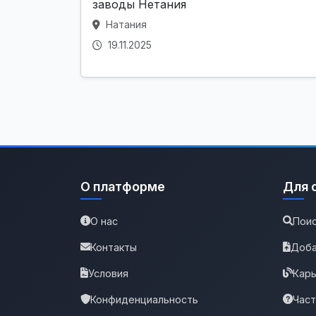
заводы Нетания
Натания
19.11.2025
О платформе
Для 
О нас
Поис
Контакты
Доба
Условия
Карь
Конфиденциальность
Час