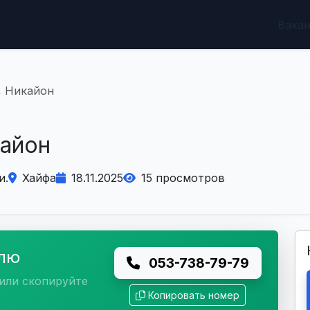
Вака
, Никайон
кайон
и.
Хайфа
18.11.2025
15 просмотров
елю
053-738-79-79
или скопируйте
Копировать номер