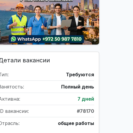
Детали вакансии
Тип:
Требуются
Занятость:
Полный день
Активна:
7 дней
ID вакансии:
#78170
Отрасль:
общие работы