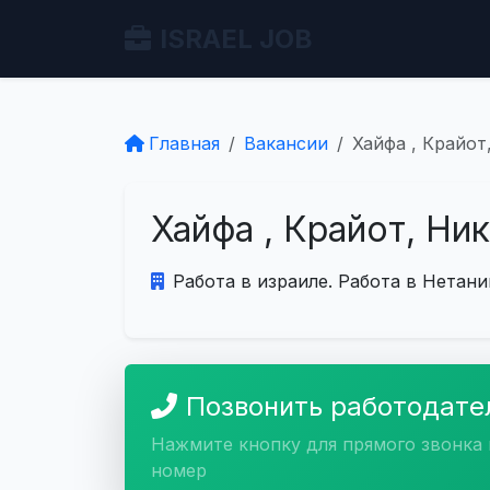
ISRAEL JOB
Главная
Вакансии
Хайфа , Крайот
Хайфа , Крайот, Ни
Работа в израиле. Работа в Нетани
Позвонить работодат
Нажмите кнопку для прямого звонка 
номер