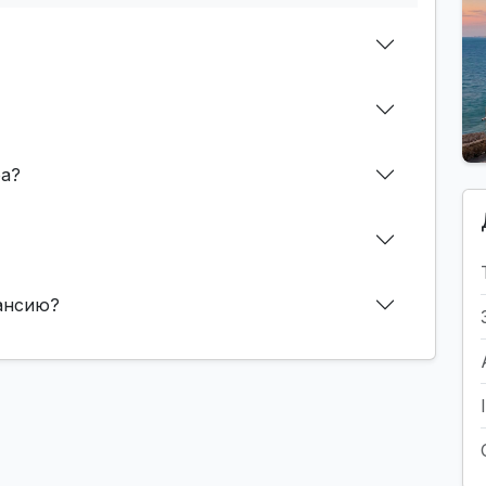
фа?
кансию?