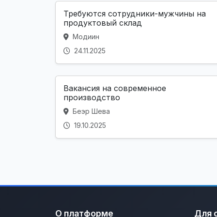
Требуются сотрудники-мужчины на
продуктовый склад
Модиин
24.11.2025
Вакансия на современное
производство
Беэр Шева
19.10.2025
О платформе
Для 