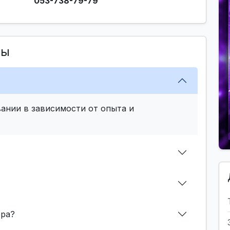
053-738-79-79
сы
ании в зависимости от опыта и
ера?