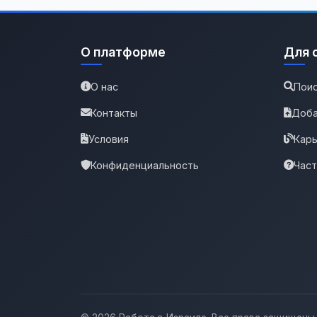
О платформе
Для 
О нас
Поис
Контакты
Доба
Условия
Карь
Конфиденциальность
Час