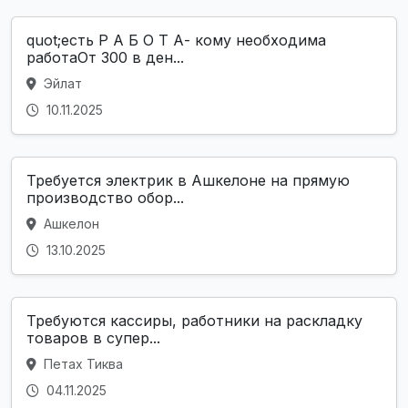
quot;есть Р А Б О Т А- кому необходима
работаОт 300 в ден...
Эйлат
10.11.2025
Требуется электрик в Ашкелоне на прямую
производство обор...
Ашкелон
13.10.2025
Требуются кассиры, работники на раскладку
товаров в супер...
Петах Тиква
04.11.2025