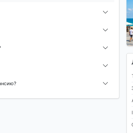
?
кансию?