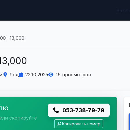
Вака
00 –13,000
13,000
и.
Лод
22.10.2025
16 просмотров
елю
053-738-79-79
или скопируйте
Копировать номер