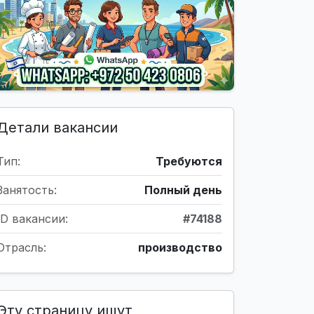
Детали вакансии
Тип:
Требуются
Занятость:
Полный день
ID вакансии:
#74188
Отрасль:
производство
Эту страницу ищут