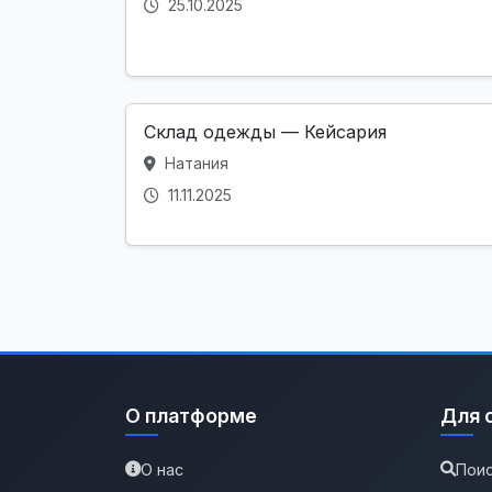
25.10.2025
Склад одежды — Кейсария
Натания
11.11.2025
О платформе
Для 
О нас
Поис