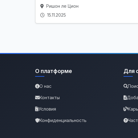
Ришон ле Цион
15.11.2025
О платформе
Для 
О нас
Поис
Контакты
Доба
Условия
Карь
Конфиденциальность
Час