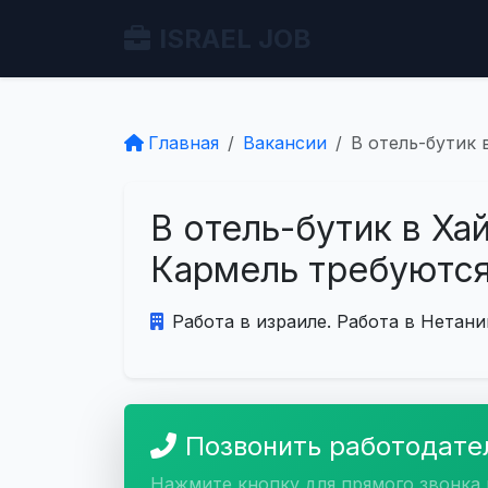
ISRAEL JOB
Главная
Вакансии
В отель-бутик 
В отель-бутик в Ха
Кармель требуютс
Работа в израиле. Работа в Нетани
Позвонить работодат
Нажмите кнопку для прямого звонка 