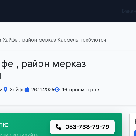
Вака
в Хайфе , район мерказ Кармель требуются
йфе , район мерказ
я
и.
Хайфа
26.11.2025
16 просмотров
елю
053-738-79-79
или скопируйте