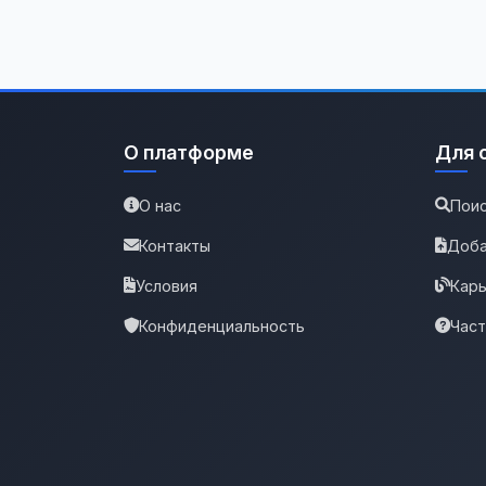
О платформе
Для 
О нас
Поис
Контакты
Доба
Условия
Карь
Конфиденциальность
Час