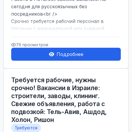
сегодня для русскоязычных без
посредников<br />
Срочно требуется рабочий персонал в
Нетании с еженедельной или дневной
оплатой<br />
Свежие вакансии в Нетании дл...
76 просмотров
Подробнее
Требуется рабочие, нужны
срочно! Вакансии в Израиле:
строители, заводы, клининг.
Свежие объявления, работа с
подвозкой: Тель-Авив, Ашдод,
Холон, Ришон
Требуются