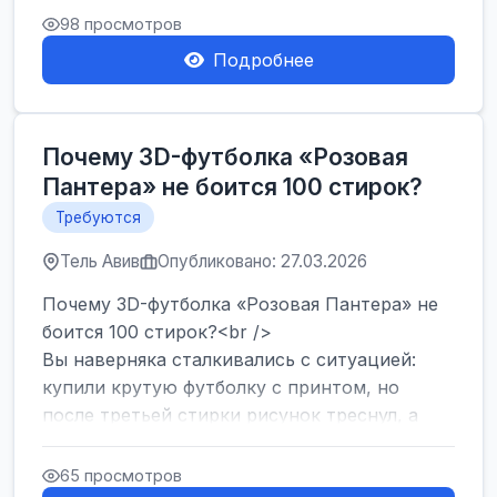
Израиля. Если...
98 просмотров
Подробнее
Почему 3D-футболка «Розовая
Пантера» не боится 100 стирок?
Требуются
Тель Авив
Опубликовано: 27.03.2026
Почему 3D-футболка «Розовая Пантера» не
боится 100 стирок?<br />
Вы наверняка сталкивались с ситуацией:
купили крутую футболку с принтом, но
после третьей стирки рисунок треснул, а
после десятой — пр...
65 просмотров