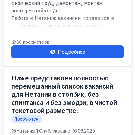
физический труд, демонтаж, монтаж
конструкций<br />
Работа в Натанье: вакансии продавцов в
продуктовые, мясные и сувенирные
лавки<br />
Разнорабочий на сборку м...
60 просмотров
Подробнее
Ниже представлен полностью
перемешанный список вакансий
для Нетании в столбик, без
спинтакса и без эмодзи, в чистой
текстовой разметке:
Требуются
Натания
Опубликовано: 16.06.2026