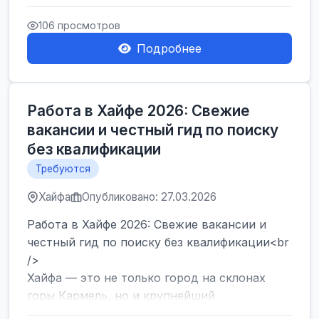
набор сотрудников на современный склад в
Герцлии. Мы предлагаем оф...
106 просмотров
Подробнее
Работа в Хайфе 2026: Свежие
вакансии и честный гид по поиску
без квалификации
Требуются
Хайфа
Опубликовано: 27.03.2026
Работа в Хайфе 2026: Свежие вакансии и
честный гид по поиску без квалификации<br
/>
Хайфа — это не только город на склонах
горы Кармель, но и крупнейший
промышленный и логистический хаб