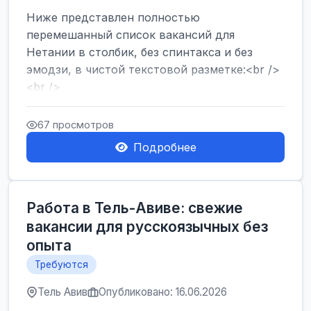
Ниже представлен полностью
перемешанный список вакансий для
Нетании в столбик, без спинтакса и без
эмодзи, в чистой текстовой разметке:<br />
<br />
Работа в Нетании на мебельном
производстве: требу...
67 просмотров
Подробнее
Работа в Тель-Авиве: свежие
вакансии для русскоязычных без
опыта
Требуются
Тель Авив
Опубликовано: 16.06.2026