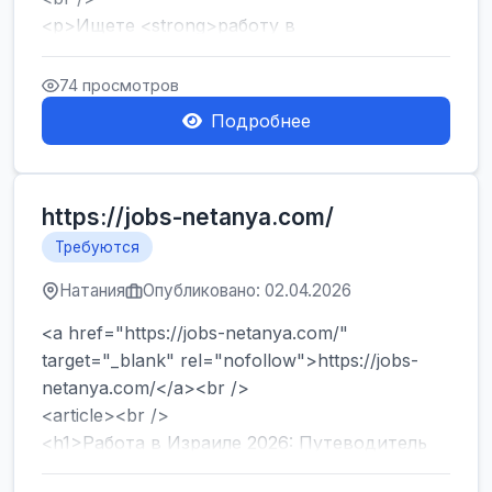
<p>Ищете <strong>работу в
Израиле</strong> без опыта и знания языка?
Хотите быстро начать зарабатывать и ...
74 просмотров
Подробнее
https://jobs-netanya.com/
Требуются
Натания
Опубликовано: 02.04.2026
<a href="https://jobs-netanya.com/"
target="_blank" rel="nofollow">https://jobs-
netanya.com/</a><br />
<article><br />
<h1>Работа в Израиле 2026: Путеводитель
по вакансиям в Центре страны и лега...