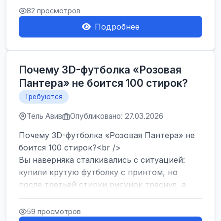
Израиля. Если...
82 просмотров
Подробнее
Почему 3D-футболка «Розовая
Пантера» не боится 100 стирок?
Требуются
Тель Авив
Опубликовано: 27.03.2026
Почему 3D-футболка «Розовая Пантера» не
боится 100 стирок?<br />
Вы наверняка сталкивались с ситуацией:
купили крутую футболку с принтом, но
после третьей стирки рисунок треснул, а
после десятой — пр...
59 просмотров