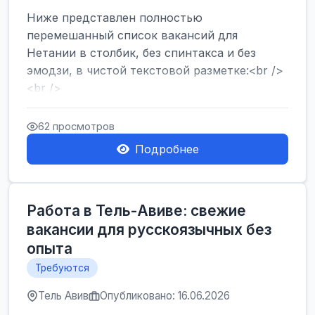
Ниже представлен полностью
перемешанный список вакансий для
Нетании в столбик, без спинтакса и без
эмодзи, в чистой текстовой разметке:<br />
<br />
Работа в Нетании на мебельном
производстве: требу...
62 просмотров
Подробнее
Работа в Тель-Авиве: свежие
вакансии для русскоязычных без
опыта
Требуются
Тель Авив
Опубликовано: 16.06.2026