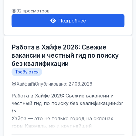
набор сотрудников на современный склад в
Герцлии. Мы предлагаем оф...
92 просмотров
Подробнее
Работа в Хайфе 2026: Свежие
вакансии и честный гид по поиску
без квалификации
Требуются
Хайфа
Опубликовано: 27.03.2026
Работа в Хайфе 2026: Свежие вакансии и
честный гид по поиску без квалификации<br
/>
Хайфа — это не только город на склонах
горы Кармель, но и крупнейший
промышленный и логистический хаб