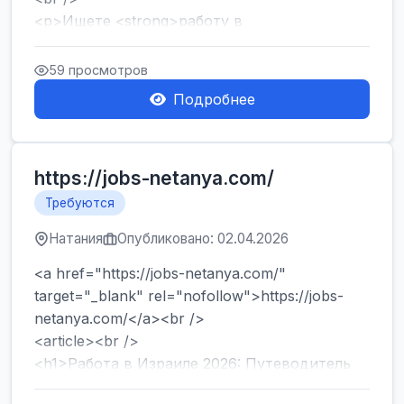
<p>Ищете <strong>работу в
Израиле</strong> без опыта и знания языка?
Хотите быстро начать зарабатывать и ...
59 просмотров
Подробнее
https://jobs-netanya.com/
Требуются
Натания
Опубликовано: 02.04.2026
<a href="https://jobs-netanya.com/"
target="_blank" rel="nofollow">https://jobs-
netanya.com/</a><br />
<article><br />
<h1>Работа в Израиле 2026: Путеводитель
по вакансиям в Центре страны и лега...