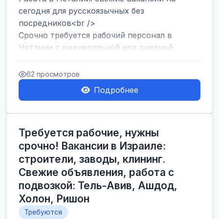
сегодня для русскоязычных без
посредников<br />
Срочно требуется рабочий персонал в
Нетании с еженедельной или дневной
оплатой<br />
Свежие вакансии в Нетании дл...
62 просмотров
Подробнее
Требуется рабочие, нужны
срочно! Вакансии в Израиле:
строители, заводы, клининг.
Свежие объявления, работа с
подвозкой: Тель-Авив, Ашдод,
Холон, Ришон
Требуются