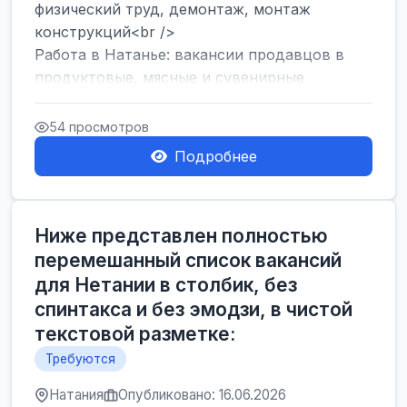
физический труд, демонтаж, монтаж
конструкций<br />
Работа в Натанье: вакансии продавцов в
продуктовые, мясные и сувенирные
лавки<br />
Разнорабочий на сборку м...
54 просмотров
Подробнее
Ниже представлен полностью
перемешанный список вакансий
для Нетании в столбик, без
спинтакса и без эмодзи, в чистой
текстовой разметке:
Требуются
Натания
Опубликовано: 16.06.2026