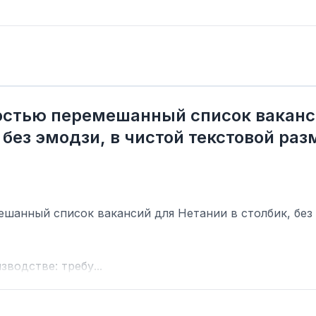
остью перемешанный список ваканс
 без эмодзи, в чистой текстовой раз
анный список вакансий для Нетании в столбик, без с
водстве: требу...