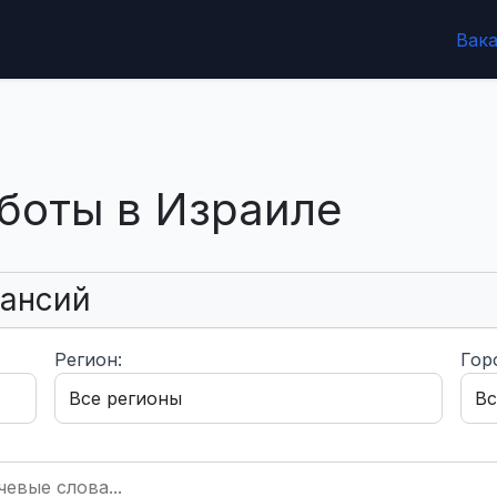
Вак
боты в Израиле
кансий
Регион:
Гор