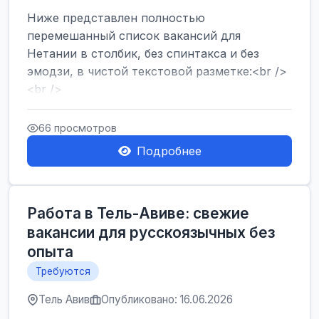
Ниже представлен полностью
перемешанный список вакансий для
Нетании в столбик, без спинтакса и без
эмодзи, в чистой текстовой разметке:<br />
<br />
Работа в Нетании на мебельном
производстве: требу...
66 просмотров
Подробнее
Работа в Тель-Авиве: свежие
вакансии для русскоязычных без
опыта
Требуются
Тель Авив
Опубликовано: 16.06.2026