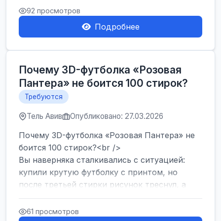
Израиля. Если...
92 просмотров
Подробнее
Почему 3D-футболка «Розовая
Пантера» не боится 100 стирок?
Требуются
Тель Авив
Опубликовано: 27.03.2026
Почему 3D-футболка «Розовая Пантера» не
боится 100 стирок?<br />
Вы наверняка сталкивались с ситуацией:
купили крутую футболку с принтом, но
после третьей стирки рисунок треснул, а
после десятой — пр...
61 просмотров