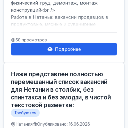
физический труд, демонтаж, монтаж
конструкций<br />
Работа в Натанье: вакансии продавцов в
продуктовые, мясные и сувенирные
лавки<br />
Разнорабочий на сборку м...
58 просмотров
Подробнее
Ниже представлен полностью
перемешанный список вакансий
для Нетании в столбик, без
спинтакса и без эмодзи, в чистой
текстовой разметке:
Требуются
Натания
Опубликовано: 16.06.2026