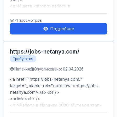
<p>Ищете <strong>работу в
Израиле</strong> без опыта и знания языка?
Хотите быстро начать зарабатывать и ...
71 просмотров
Подробнее
https://jobs-netanya.com/
Требуются
Натания
Опубликовано: 02.04.2026
<a href="https://jobs-netanya.com/"
target="_blank" rel="nofollow">https://jobs-
netanya.com/</a><br />
<article><br />
<h1>Работа в Израиле 2026: Путеводитель
по вакансиям в Центре страны и лега...