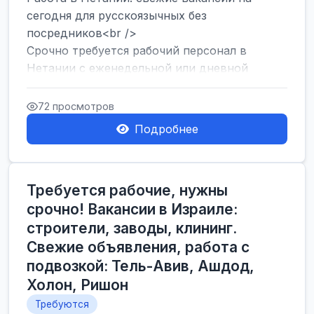
сегодня для русскоязычных без
посредников<br />
Срочно требуется рабочий персонал в
Нетании с еженедельной или дневной
оплатой<br />
Свежие вакансии в Нетании дл...
72 просмотров
Подробнее
Требуется рабочие, нужны
срочно! Вакансии в Израиле:
строители, заводы, клининг.
Свежие объявления, работа с
подвозкой: Тель-Авив, Ашдод,
Холон, Ришон
Требуются