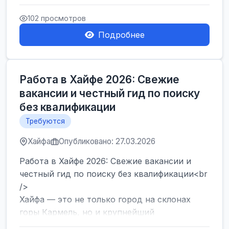
набор сотрудников на современный склад в
Герцлии. Мы предлагаем оф...
102 просмотров
Подробнее
Работа в Хайфе 2026: Свежие
вакансии и честный гид по поиску
без квалификации
Требуются
Хайфа
Опубликовано: 27.03.2026
Работа в Хайфе 2026: Свежие вакансии и
честный гид по поиску без квалификации<br
/>
Хайфа — это не только город на склонах
горы Кармель, но и крупнейший
промышленный и логистический хаб