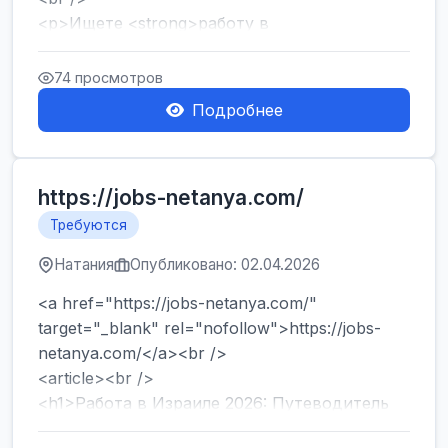
<p>Ищете <strong>работу в
Израиле</strong> без опыта и знания языка?
Хотите быстро начать зарабатывать и ...
74 просмотров
Подробнее
https://jobs-netanya.com/
Требуются
Натания
Опубликовано: 02.04.2026
<a href="https://jobs-netanya.com/"
target="_blank" rel="nofollow">https://jobs-
netanya.com/</a><br />
<article><br />
<h1>Работа в Израиле 2026: Путеводитель
по вакансиям в Центре страны и лега...