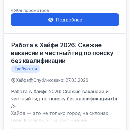
набор сотрудников на современный склад в
Герцлии. Мы предлагаем оф...
108 просмотров
Подробнее
Работа в Хайфе 2026: Свежие
вакансии и честный гид по поиску
без квалификации
Требуются
Хайфа
Опубликовано: 27.03.2026
Работа в Хайфе 2026: Свежие вакансии и
честный гид по поиску без квалификации<br
/>
Хайфа — это не только город на склонах
горы Кармель, но и крупнейший
промышленный и логистический хаб