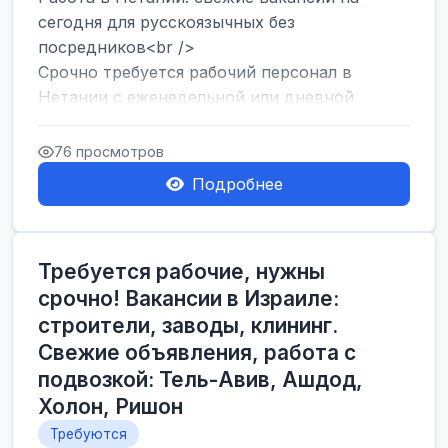
сегодня для русскоязычных без
посредников<br />
Срочно требуется рабочий персонал в
Нетании с еженедельной или дневной
оплатой<br />
Свежие вакансии в Нетании дл...
76 просмотров
Подробнее
Требуется рабочие, нужны
срочно! Вакансии в Израиле:
строители, заводы, клининг.
Свежие объявления, работа с
подвозкой: Тель-Авив, Ашдод,
Холон, Ришон
Требуются