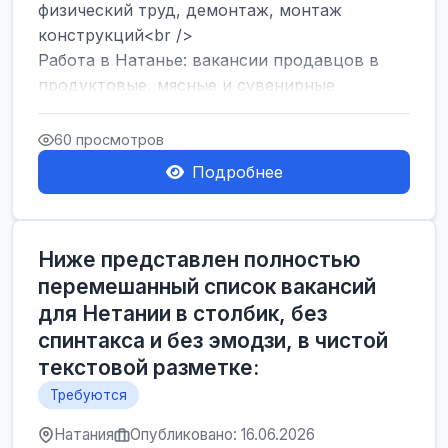
физический труд, демонтаж, монтаж
конструкций<br />
Работа в Натанье: вакансии продавцов в
продуктовые, мясные и сувенирные
лавки<br />
Разнорабочий на сборку м...
60 просмотров
Подробнее
Ниже представлен полностью
перемешанный список вакансий
для Нетании в столбик, без
спинтакса и без эмодзи, в чистой
текстовой разметке:
Требуются
Натания
Опубликовано: 16.06.2026