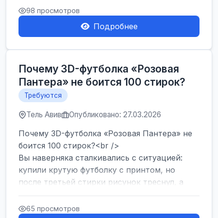
Израиля. Если...
98 просмотров
Подробнее
Почему 3D-футболка «Розовая
Пантера» не боится 100 стирок?
Требуются
Тель Авив
Опубликовано: 27.03.2026
Почему 3D-футболка «Розовая Пантера» не
боится 100 стирок?<br />
Вы наверняка сталкивались с ситуацией:
купили крутую футболку с принтом, но
после третьей стирки рисунок треснул, а
после десятой — пр...
65 просмотров