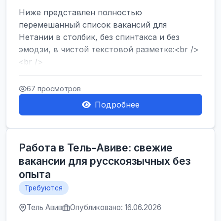
Ниже представлен полностью
перемешанный список вакансий для
Нетании в столбик, без спинтакса и без
эмодзи, в чистой текстовой разметке:<br />
<br />
Работа в Нетании на мебельном
производстве: требу...
67 просмотров
Подробнее
Работа в Тель-Авиве: свежие
вакансии для русскоязычных без
опыта
Требуются
Тель Авив
Опубликовано: 16.06.2026