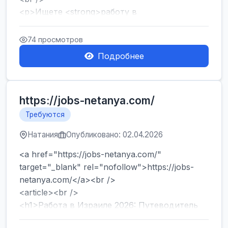
<p>Ищете <strong>работу в
Израиле</strong> без опыта и знания языка?
Хотите быстро начать зарабатывать и ...
74 просмотров
Подробнее
https://jobs-netanya.com/
Требуются
Натания
Опубликовано: 02.04.2026
<a href="https://jobs-netanya.com/"
target="_blank" rel="nofollow">https://jobs-
netanya.com/</a><br />
<article><br />
<h1>Работа в Израиле 2026: Путеводитель
по вакансиям в Центре страны и лега...