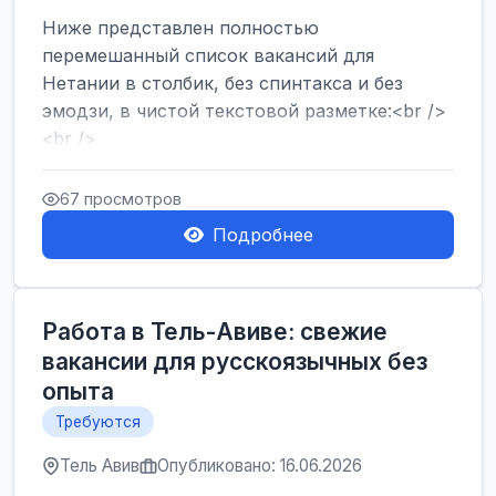
Ниже представлен полностью
перемешанный список вакансий для
Нетании в столбик, без спинтакса и без
эмодзи, в чистой текстовой разметке:<br />
<br />
Работа в Нетании на мебельном
производстве: требу...
67 просмотров
Подробнее
Работа в Тель-Авиве: свежие
вакансии для русскоязычных без
опыта
Требуются
Тель Авив
Опубликовано: 16.06.2026