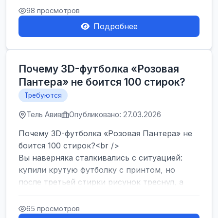
Израиля. Если...
98 просмотров
Подробнее
Почему 3D-футболка «Розовая
Пантера» не боится 100 стирок?
Требуются
Тель Авив
Опубликовано: 27.03.2026
Почему 3D-футболка «Розовая Пантера» не
боится 100 стирок?<br />
Вы наверняка сталкивались с ситуацией:
купили крутую футболку с принтом, но
после третьей стирки рисунок треснул, а
после десятой — пр...
65 просмотров