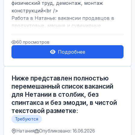
физический труд, демонтаж, монтаж
конструкций<br />
Работа в Натанье: вакансии продавцов в
продуктовые, мясные и сувенирные
лавки<br />
Разнорабочий на сборку м...
60 просмотров
Подробнее
Ниже представлен полностью
перемешанный список вакансий
для Нетании в столбик, без
спинтакса и без эмодзи, в чистой
текстовой разметке:
Требуются
Натания
Опубликовано: 16.06.2026