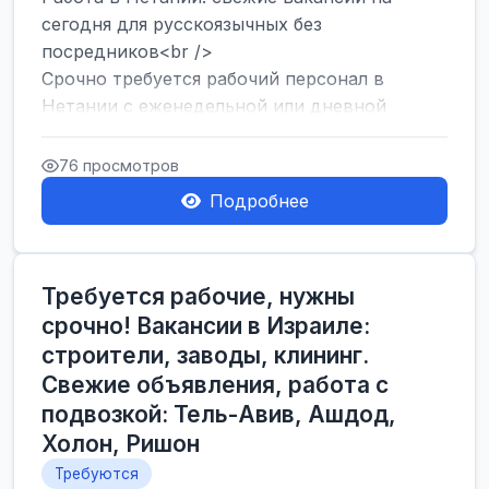
сегодня для русскоязычных без
посредников<br />
Срочно требуется рабочий персонал в
Нетании с еженедельной или дневной
оплатой<br />
Свежие вакансии в Нетании дл...
76 просмотров
Подробнее
Требуется рабочие, нужны
срочно! Вакансии в Израиле:
строители, заводы, клининг.
Свежие объявления, работа с
подвозкой: Тель-Авив, Ашдод,
Холон, Ришон
Требуются