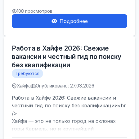
набор сотрудников на современный склад в
Герцлии. Мы предлагаем оф...
108 просмотров
Подробнее
Работа в Хайфе 2026: Свежие
вакансии и честный гид по поиску
без квалификации
Требуются
Хайфа
Опубликовано: 27.03.2026
Работа в Хайфе 2026: Свежие вакансии и
честный гид по поиску без квалификации<br
/>
Хайфа — это не только город на склонах
горы Кармель, но и крупнейший
промышленный и логистический хаб