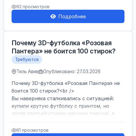
Израиля. Если...
92 просмотров
Подробнее
Почему 3D-футболка «Розовая
Пантера» не боится 100 стирок?
Требуются
Тель Авив
Опубликовано: 27.03.2026
Почему 3D-футболка «Розовая Пантера» не
боится 100 стирок?<br />
Вы наверняка сталкивались с ситуацией:
купили крутую футболку с принтом, но
после третьей стирки рисунок треснул, а
после десятой — пр...
61 просмотров