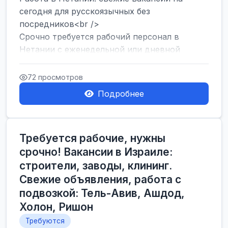
сегодня для русскоязычных без
посредников<br />
Срочно требуется рабочий персонал в
Нетании с еженедельной или дневной
оплатой<br />
Свежие вакансии в Нетании дл...
72 просмотров
Подробнее
Требуется рабочие, нужны
срочно! Вакансии в Израиле:
строители, заводы, клининг.
Свежие объявления, работа с
подвозкой: Тель-Авив, Ашдод,
Холон, Ришон
Требуются