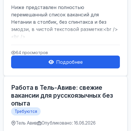
Ниже представлен полностью
перемешанный список вакансий для
Нетании в столбик, без спинтакса и без
эмодзи, в чистой текстовой разметке:<br />
<br />
Работа в Нетании на мебельном
производстве: требу...
64 просмотров
Подробнее
Работа в Тель-Авиве: свежие
вакансии для русскоязычных без
опыта
Требуются
Тель Авив
Опубликовано: 16.06.2026