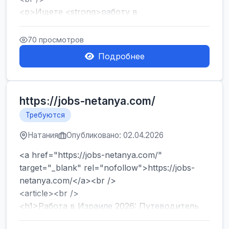
<p>Ищете <strong>работу в
Израиле</strong> без опыта и знания языка?
Хотите быстро начать зарабатывать и ...
70 просмотров
Подробнее
https://jobs-netanya.com/
Требуются
Натания
Опубликовано: 02.04.2026
<a href="https://jobs-netanya.com/"
target="_blank" rel="nofollow">https://jobs-
netanya.com/</a><br />
<article><br />
<h1>Работа в Израиле 2026: Путеводитель
по вакансиям в Центре страны и лега...