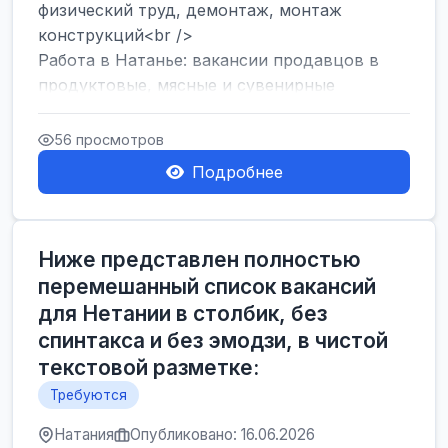
физический труд, демонтаж, монтаж
конструкций<br />
Работа в Натанье: вакансии продавцов в
продуктовые, мясные и сувенирные
лавки<br />
Разнорабочий на сборку м...
56 просмотров
Подробнее
Ниже представлен полностью
перемешанный список вакансий
для Нетании в столбик, без
спинтакса и без эмодзи, в чистой
текстовой разметке:
Требуются
Натания
Опубликовано: 16.06.2026