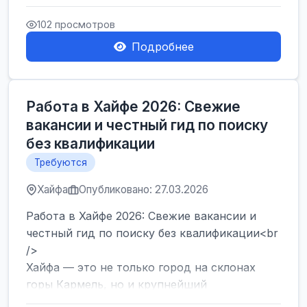
набор сотрудников на современный склад в
Герцлии. Мы предлагаем оф...
102 просмотров
Подробнее
Работа в Хайфе 2026: Свежие
вакансии и честный гид по поиску
без квалификации
Требуются
Хайфа
Опубликовано: 27.03.2026
Работа в Хайфе 2026: Свежие вакансии и
честный гид по поиску без квалификации<br
/>
Хайфа — это не только город на склонах
горы Кармель, но и крупнейший
промышленный и логистический хаб