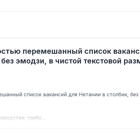
остью перемешанный список ваканс
 без эмодзи, в чистой текстовой раз
анный список вакансий для Нетании в столбик, без с
водстве: требу...