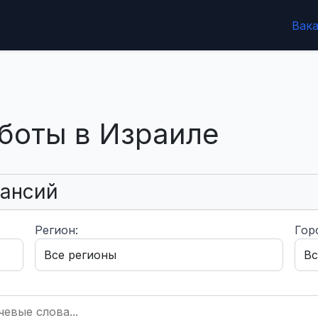
Вак
боты в Израиле
кансий
Регион:
Гор