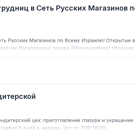
рудниц в Сеть Русских Магазинов 
ть Русских Магазинов по Всему Израилю! Открытые в
ладчик Раскладчица товара (Мерчендайзер) Уборщик У
дитерской
дитерский цех: приготовление глазури и украшение т
график 6 дней в неделю, (вс-чт: 7:00-16:00...