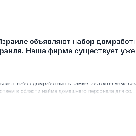
Израиле объявляют набор домработ
раиля. Наша фирма существует уже 
являют набор домработниц в самые состоятельные се
отаем в области найма домашнего персонала для со...