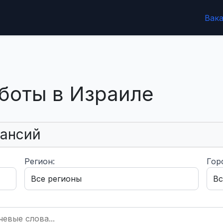
Вак
боты в Израиле
кансий
Регион:
Гор